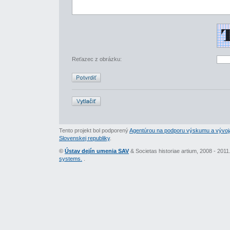
Reťazec z obrázku:
Tento projekt bol podporený
Agentúrou na podporu výskumu a vývoj
Slovenskej republiky
.
©
Ústav dejín umenia SAV
& Societas historiae artium, 2008 - 201
systems.
.