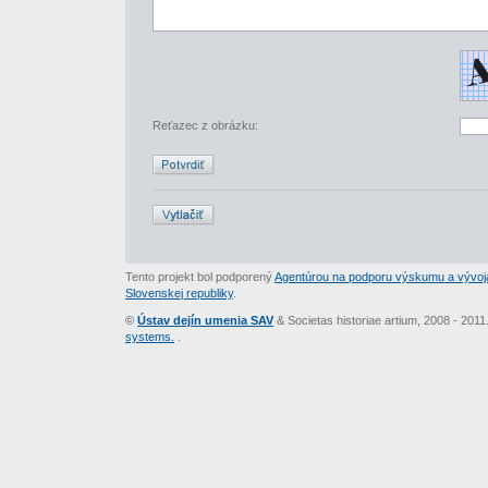
Reťazec z obrázku:
Tento projekt bol podporený
Agentúrou na podporu výskumu a vývoj
Slovenskej republiky
.
©
Ústav dejín umenia SAV
& Societas historiae artium, 2008 - 201
systems.
.