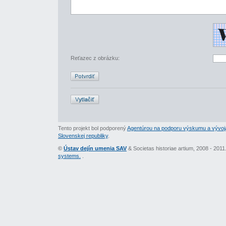
Reťazec z obrázku:
Tento projekt bol podporený
Agentúrou na podporu výskumu a vývoj
Slovenskej republiky
.
©
Ústav dejín umenia SAV
& Societas historiae artium, 2008 - 201
systems.
.