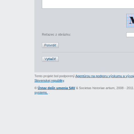
Reťazec z obrázku:
Tento projekt bol podporený
Agentúrou na podporu výskumu a vývoj
Slovenskej republiky
.
©
Ústav dejín umenia SAV
& Societas historiae artium, 2008 - 201
systems.
.