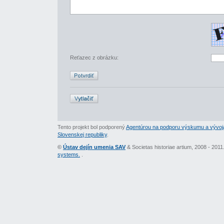
Reťazec z obrázku:
Tento projekt bol podporený
Agentúrou na podporu výskumu a vývoj
Slovenskej republiky
.
©
Ústav dejín umenia SAV
& Societas historiae artium, 2008 - 201
systems.
.