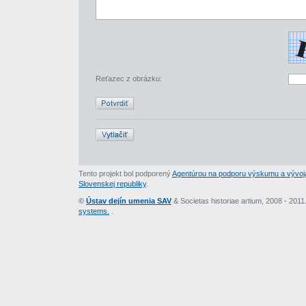
Reťazec z obrázku:
Tento projekt bol podporený
Agentúrou na podporu výskumu a vývoj
Slovenskej republiky
.
©
Ústav dejín umenia SAV
& Societas historiae artium, 2008 - 201
systems.
.