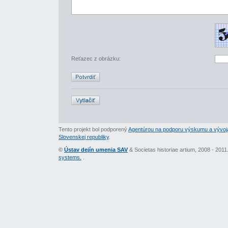
Reťazec z obrázku:
Tento projekt bol podporený
Agentúrou na podporu výskumu a vývoj
Slovenskej republiky
.
©
Ústav dejín umenia SAV
& Societas historiae artium, 2008 - 201
systems.
.