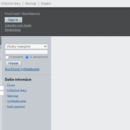
Užitočné linky
|
Sitemap
|
English
Používateľ: Neprihlásený
Zabudol som heslo
Registrácia
V textoch
V obrázkoch
Rozšírené vyhľadávanie
Ďalšie informácie
·
Úvod
·
Užitočné linky
·
Sitemap
·
Vyhľadávanie
·
Naši partneri