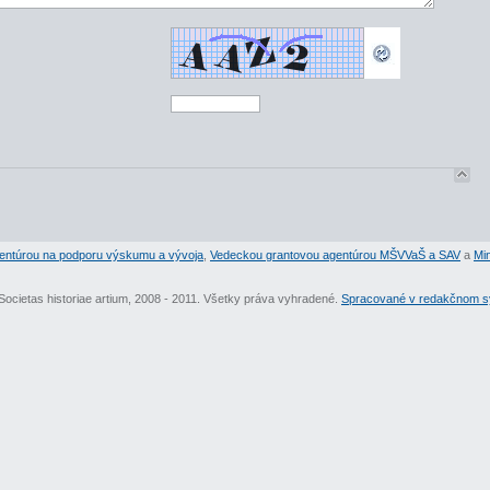
entúrou na podporu výskumu a vývoja
,
Vedeckou grantovou agentúrou MŠVVaŠ a SAV
a
Min
Societas historiae artium, 2008 - 2011. Všetky práva vyhradené.
Spracované v redakčnom sy