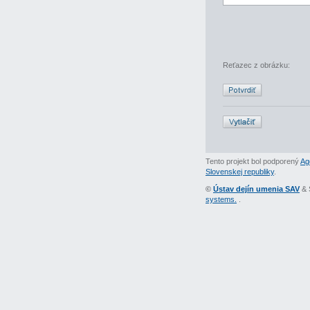
Reťazec z obrázku:
Tento projekt bol podporený
Ag
Slovenskej republiky
.
©
Ústav dejín umenia SAV
& 
systems.
.