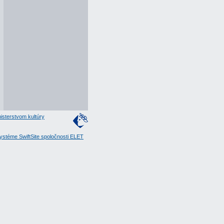
isterstvom kultúry
stéme SwiftSite spoločnosti ELET