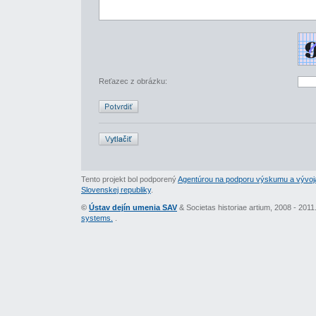
Reťazec z obrázku:
Tento projekt bol podporený
Agentúrou na podporu výskumu a vývoj
Slovenskej republiky
.
©
Ústav dejín umenia SAV
& Societas historiae artium, 2008 - 201
systems.
.