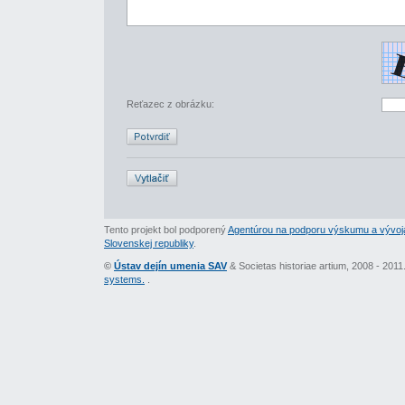
Reťazec z obrázku:
Tento projekt bol podporený
Agentúrou na podporu výskumu a vývoj
Slovenskej republiky
.
©
Ústav dejín umenia SAV
& Societas historiae artium, 2008 - 201
systems.
.