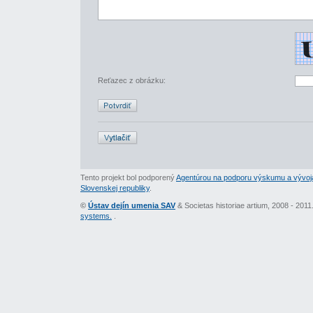
Reťazec z obrázku:
Tento projekt bol podporený
Agentúrou na podporu výskumu a vývoj
Slovenskej republiky
.
©
Ústav dejín umenia SAV
& Societas historiae artium, 2008 - 201
systems.
.