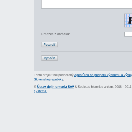
Reťazec z obrázku:
Tento projekt bol podporený
Agentúrou na podporu výskumu a vývoj
Slovenskej republiky
.
©
Ústav dejín umenia SAV
& Societas historiae artium, 2008 - 201
systems.
.