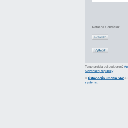
Reťazec z obrázku:
Tento projekt bol podporený
Ag
Slovenskej republiky
.
©
Ústav dejín umenia SAV
& 
systems.
.