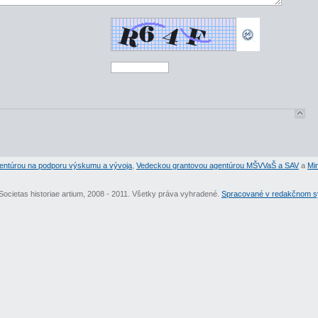
entúrou na podporu výskumu a vývoja
,
Vedeckou grantovou agentúrou MŠVVaŠ a SAV
a
Min
Societas historiae artium, 2008 - 2011. Všetky práva vyhradené.
Spracované v redakčnom sy