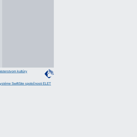
isterstvom kultúry
stéme SwiftSite spoločnosti ELET