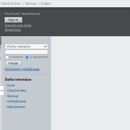
Užitočné linky
|
Sitemap
|
English
Používateľ: Neprihlásený
Zabudol som heslo
Registrácia
V textoch
V obrázkoch
Rozšírené vyhľadávanie
Ďalšie informácie
·
Úvod
·
Užitočné linky
·
Sitemap
·
Vyhľadávanie
·
Naši partneri