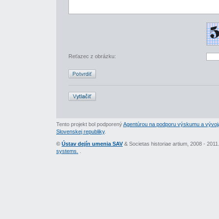
Reťazec z obrázku:
Tento projekt bol podporený
Agentúrou na podporu výskumu a vývoj
Slovenskej republiky
.
©
Ústav dejín umenia SAV
& Societas historiae artium, 2008 - 201
systems.
.