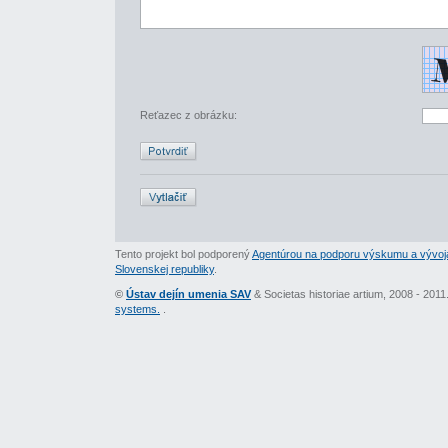
Reťazec z obrázku:
Tento projekt bol podporený
Agentúrou na podporu výskumu a vývoj
Slovenskej republiky
.
©
Ústav dejín umenia SAV
& Societas historiae artium, 2008 - 201
systems.
.