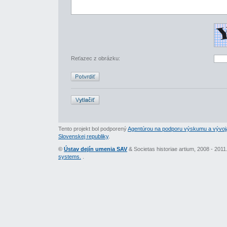
Reťazec z obrázku:
Tento projekt bol podporený
Agentúrou na podporu výskumu a vývoj
Slovenskej republiky
.
©
Ústav dejín umenia SAV
& Societas historiae artium, 2008 - 201
systems.
.