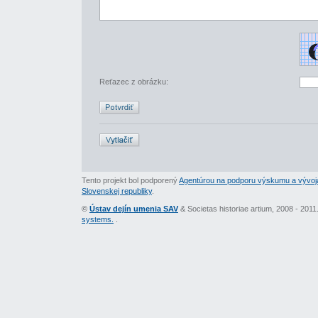
Reťazec z obrázku:
Tento projekt bol podporený
Agentúrou na podporu výskumu a vývoj
Slovenskej republiky
.
©
Ústav dejín umenia SAV
& Societas historiae artium, 2008 - 201
systems.
.