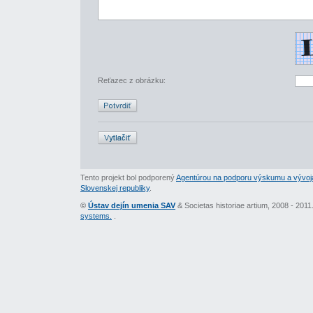
Reťazec z obrázku:
Tento projekt bol podporený
Agentúrou na podporu výskumu a vývoj
Slovenskej republiky
.
©
Ústav dejín umenia SAV
& Societas historiae artium, 2008 - 201
systems.
.