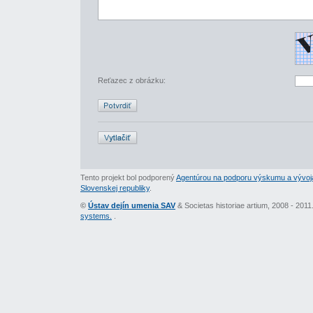
Reťazec z obrázku:
Tento projekt bol podporený
Agentúrou na podporu výskumu a vývoj
Slovenskej republiky
.
©
Ústav dejín umenia SAV
& Societas historiae artium, 2008 - 201
systems.
.