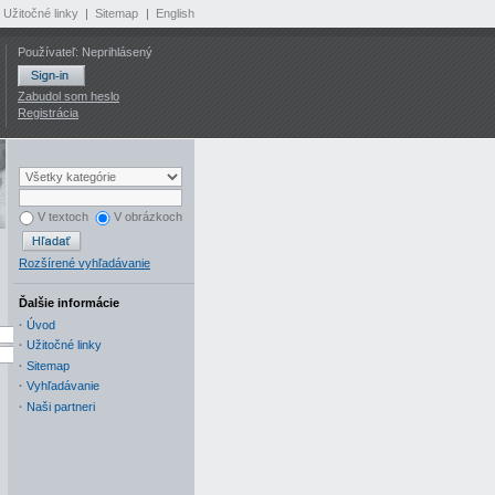
Užitočné linky
|
Sitemap
|
English
Používateľ: Neprihlásený
Zabudol som heslo
Registrácia
V textoch
V obrázkoch
Rozšírené vyhľadávanie
Ďalšie informácie
·
Úvod
·
Užitočné linky
·
Sitemap
·
Vyhľadávanie
·
Naši partneri