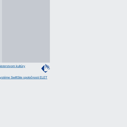
isterstvom kultúry
stéme SwiftSite spoločnosti ELET