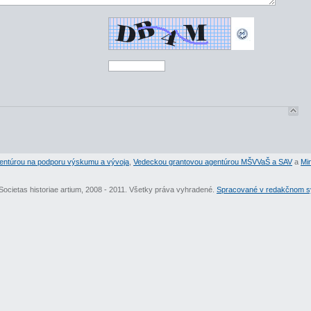
entúrou na podporu výskumu a vývoja
,
Vedeckou grantovou agentúrou MŠVVaŠ a SAV
a
Min
Societas historiae artium, 2008 - 2011. Všetky práva vyhradené.
Spracované v redakčnom sy