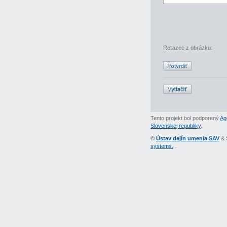
Reťazec z obrázku:
Tento projekt bol podporený
Ag
Slovenskej republiky
.
©
Ústav dejín umenia SAV
& 
systems.
.