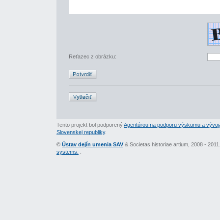
Reťazec z obrázku:
Tento projekt bol podporený
Agentúrou na podporu výskumu a vývoj
Slovenskej republiky
.
©
Ústav dejín umenia SAV
& Societas historiae artium, 2008 - 201
systems.
.