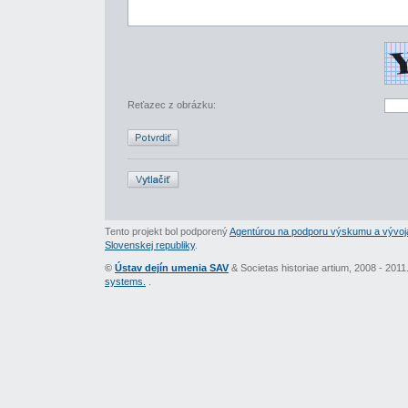
Reťazec z obrázku:
Tento projekt bol podporený
Agentúrou na podporu výskumu a vývoj
Slovenskej republiky
.
©
Ústav dejín umenia SAV
& Societas historiae artium, 2008 - 201
systems.
.