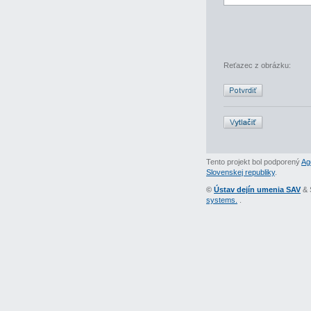
Reťazec z obrázku:
Tento projekt bol podporený
Ag
Slovenskej republiky
.
©
Ústav dejín umenia SAV
& 
systems.
.