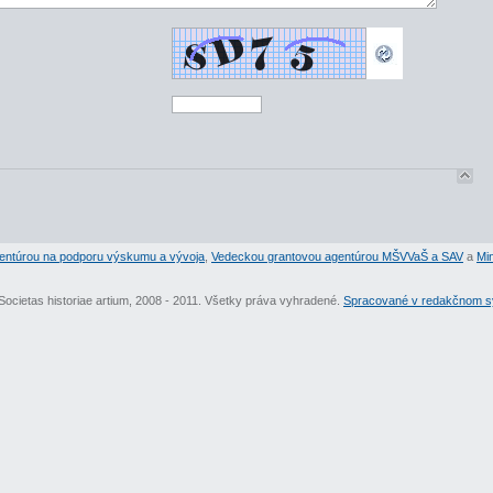
entúrou na podporu výskumu a vývoja
,
Vedeckou grantovou agentúrou MŠVVaŠ a SAV
a
Min
Societas historiae artium, 2008 - 2011. Všetky práva vyhradené.
Spracované v redakčnom sy