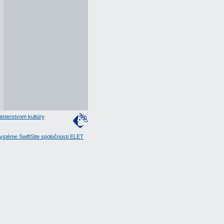
isterstvom kultúry
stéme SwiftSite spoločnosti ELET