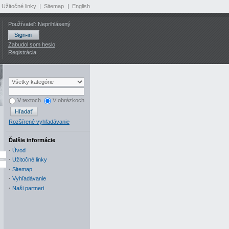
Užitočné linky
|
Sitemap
|
English
Používateľ: Neprihlásený
Zabudol som heslo
Registrácia
V textoch
V obrázkoch
Rozšírené vyhľadávanie
Ďalšie informácie
·
Úvod
·
Užitočné linky
·
Sitemap
·
Vyhľadávanie
·
Naši partneri