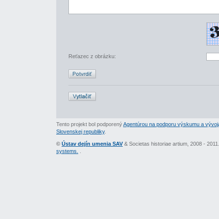
Reťazec z obrázku:
Tento projekt bol podporený
Agentúrou na podporu výskumu a vývoj
Slovenskej republiky
.
©
Ústav dejín umenia SAV
& Societas historiae artium, 2008 - 201
systems.
.