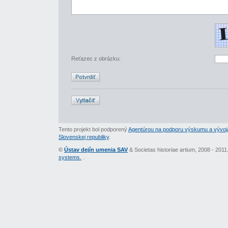
Reťazec z obrázku:
Tento projekt bol podporený
Agentúrou na podporu výskumu a vývoj
Slovenskej republiky
.
©
Ústav dejín umenia SAV
& Societas historiae artium, 2008 - 201
systems.
.