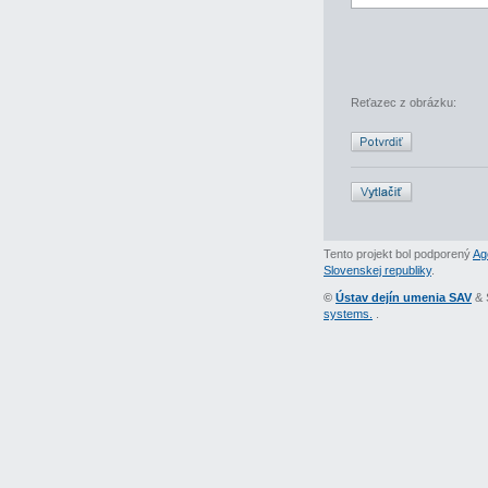
Reťazec z obrázku:
Tento projekt bol podporený
Ag
Slovenskej republiky
.
©
Ústav dejín umenia SAV
& 
systems.
.