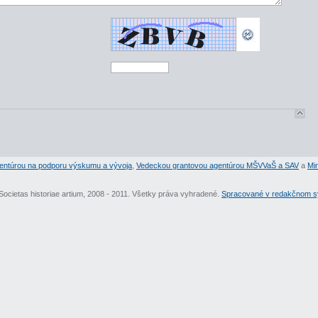
entúrou na podporu výskumu a vývoja
,
Vedeckou grantovou agentúrou MŠVVaŠ a SAV
a
Min
Societas historiae artium, 2008 - 2011. Všetky práva vyhradené.
Spracované v redakčnom sy