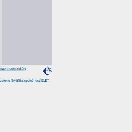
isterstvom kultúry
stéme SwiftSite spoločnosti ELET