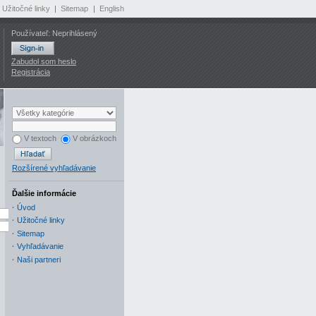
Užitočné linky
|
Sitemap
|
English
Používateľ: Neprihlásený
Zabudol som heslo
Registrácia
V textoch
V obrázkoch
Rozšírené vyhľadávanie
Ďalšie informácie
·
Úvod
·
Užitočné linky
·
Sitemap
·
Vyhľadávanie
·
Naši partneri