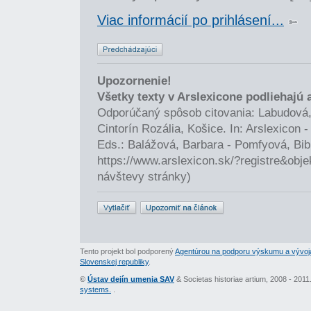
Viac informácií po prihlásení...
Upozornenie!
Všetky texty v Arslexicone podliehajú
Odporúčaný spôsob citovania: Labudová,
Cintorín Rozália, Košice. In: Arslexicon
Eds.: Balážová, Barbara - Pomfyová, Bib
https://www.arslexicon.sk/?registre&obj
návštevy stránky)
Tento projekt bol podporený
Agentúrou na podporu výskumu a vývoj
Slovenskej republiky
.
©
Ústav dejín umenia SAV
& Societas historiae artium, 2008 - 201
systems.
.