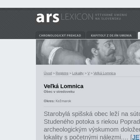
Úvod
>
Registre
>
Lokality
>
V
>
Veľká Lomnica
Veľká Lomnica
Obec v stredoveku
Okres:
Kežmarok
Starobylá spišská obec leží na sú
Studeného potoka s riekou Poprad.
archeologickým výskumom doložené
lokality s početnými nálezmi.... [
JE