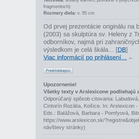
fragmentoch)
Rozmery diela:
v. 95 cm
Od prvej prezentácie originálu na 
(2003) sa skulptúra sv. Heleny z 
odborníkov, najmä pri zahraničnýc
výsledkom je celá škála... [
DB
]
Viac informácií po prihlásení...
Upozornenie!
Všetky texty v Arslexicone podliehajú
Odporúčaný spôsob citovania: Labudová,
Cintorín Rozália, Košice. In: Arslexicon
Eds.: Balážová, Barbara - Pomfyová, Bib
https://www.arslexicon.sk/?registre&obj
návštevy stránky)