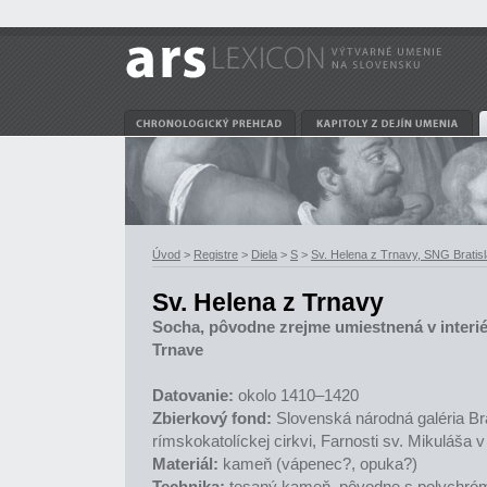
Úvod
>
Registre
>
Diela
>
S
>
Sv. Helena z Trnavy, SNG Bratis
Sv. Helena z Trnavy
Socha, pôvodne zrejme umiestnená v interiér
Trnave
Datovanie:
okolo 1410–1420
Zbierkový fond:
Slovenská národná galéria Br
rímskokatolíckej cirkvi, Farnosti sv. Mikuláša 
Materiál:
kameň (vápenec?, opuka?)
Technika:
tesaný kameň, pôvodne s polychróm