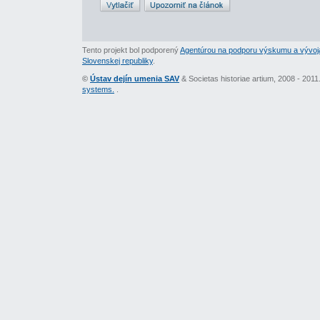
Tento projekt bol podporený
Agentúrou na podporu výskumu a vývoj
Slovenskej republiky
.
©
Ústav dejín umenia SAV
& Societas historiae artium, 2008 - 201
systems.
.