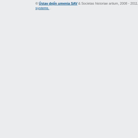
©
Ústav dejín umenia SAV
& Societas historiae artium, 2008 - 201
systems.
.