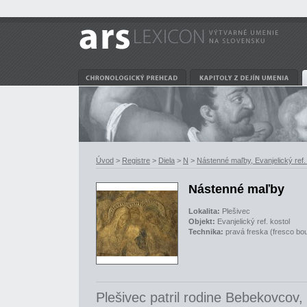
Úvod
>
Registre
>
Diela
>
N
>
Nástenné maľby, Evanjelický ref. 
Nástenné maľby
Lokalita:
Plešivec
Objekt:
Evanjelický ref. kostol
Technika:
pravá freska (fresco bo
Plešivec patril rodine Bebekovcov, 