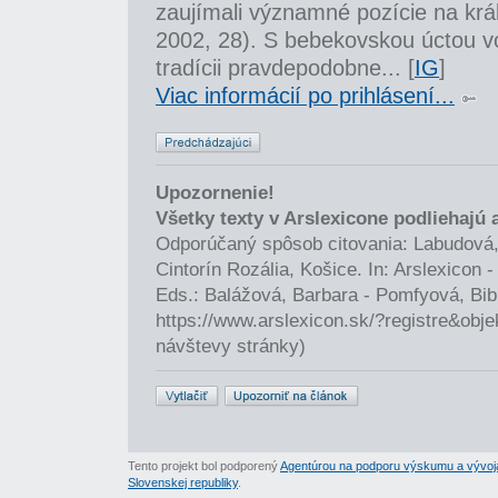
zaujímali významné pozície na kr
2002, 28). S bebekovskou úctou vo
tradícii pravdepodobne... [
IG
]
Viac informácií po prihlásení...
Upozornenie!
Všetky texty v Arslexicone podliehajú
Odporúčaný spôsob citovania: Labudová,
Cintorín Rozália, Košice. In: Arslexicon
Eds.: Balážová, Barbara - Pomfyová, Bib
https://www.arslexicon.sk/?registre&obj
návštevy stránky)
Tento projekt bol podporený
Agentúrou na podporu výskumu a vývoj
Slovenskej republiky
.