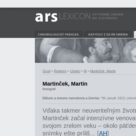
Úvod
>
Registre
>
Umelci
>
M
>
Martinček, Martin
Martinček, Martin
fotograf
Dátum a miesto narodenia a úmrtia:
*30. január 1913, Litovs
Vďaka takmer neuveriteľným život
Martinček začal intenzívne venova
svojom zrelom veku – okolo päťdes
snímky ešte príliš... [
AH
]