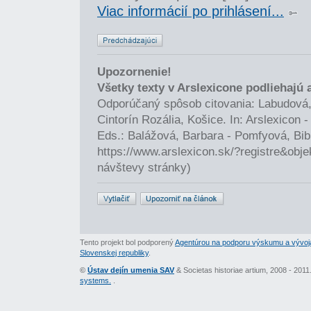
Viac informácií po prihlásení...
Upozornenie!
Všetky texty v Arslexicone podliehajú
Odporúčaný spôsob citovania: Labudová,
Cintorín Rozália, Košice. In: Arslexicon
Eds.: Balážová, Barbara - Pomfyová, Bib
https://www.arslexicon.sk/?registre&obj
návštevy stránky)
Tento projekt bol podporený
Agentúrou na podporu výskumu a vývoj
Slovenskej republiky
.
©
Ústav dejín umenia SAV
& Societas historiae artium, 2008 - 201
systems.
.