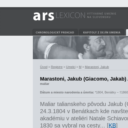
Úvod
>
Registre
>
Umelci
>
M
>
Marastoni, Jakub
Marastoni, Jakub (Giacomo, Jakab)
maliar
Dátum a miesto narodenia a úmrtia:
*1804, Benátky – †1860
Maliar talianskeho pôvodu Jakub (
24.3.1804 v Benátkach kde navšte
akadémiu v ateliéri Natale Schiav
1830 sa vybral na cesty... [
KB
]