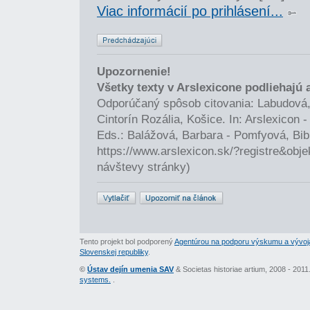
Viac informácií po prihlásení...
Upozornenie!
Všetky texty v Arslexicone podliehajú
Odporúčaný spôsob citovania: Labudová,
Cintorín Rozália, Košice. In: Arslexicon
Eds.: Balážová, Barbara - Pomfyová, Bib
https://www.arslexicon.sk/?registre&obj
návštevy stránky)
Tento projekt bol podporený
Agentúrou na podporu výskumu a vývoj
Slovenskej republiky
.
©
Ústav dejín umenia SAV
& Societas historiae artium, 2008 - 201
systems.
.