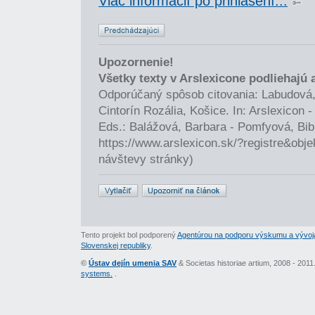
Viac informácií po prihlásení...
Upozornenie!
Všetky texty v Arslexicone podliehajú
Odporúčaný spôsob citovania: Labudová,
Cintorín Rozália, Košice. In: Arslexicon
Eds.: Balážová, Barbara - Pomfyová, Bib
https://www.arslexicon.sk/?registre&obj
návštevy stránky)
Tento projekt bol podporený
Agentúrou na podporu výskumu a vývoj
Slovenskej republiky
.
©
Ústav dejín umenia SAV
& Societas historiae artium, 2008 - 201
systems.
.