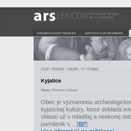
Úvod
>
Registre
>
Lokality
>
K
>
Kyjatice
Kyjatice
Okres:
Rimavská Sobota
Obec je významnou archeologickou
kyjatickej kultúry, ktoré dokladá in
oblasti už v mladšej a neskorej d
pamätník v... [
BP
]