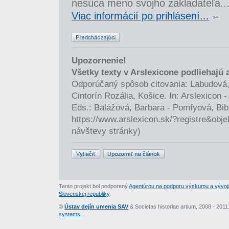
nesúca meno svojho zakladateľa...
Viac informácií po prihlásení...
Upozornenie!
Všetky texty v Arslexicone podliehajú
Odporúčaný spôsob citovania: Labudová,
Cintorín Rozália, Košice. In: Arslexicon
Eds.: Balážová, Barbara - Pomfyová, Bib
https://www.arslexicon.sk/?registre&obj
návštevy stránky)
Tento projekt bol podporený
Agentúrou na podporu výskumu a vývoj
Slovenskej republiky
.
©
Ústav dejín umenia SAV
& Societas historiae artium, 2008 - 201
systems.
.