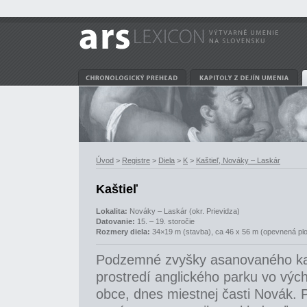
Úvod
>
Registre
>
Diela
>
K
>
Kaštieľ, Nováky – Laskár
Kaštieľ
Lokalita:
Nováky – Laskár (okr. Prievidza)
Datovanie:
15. – 19. storočie
Rozmery diela:
34×19 m (stavba), ca 46 x 56 m (opevnená pl
Podzemné zvyšky asanovaného kaš
prostredí anglického parku vo výc
obce, dnes miestnej časti Novák.