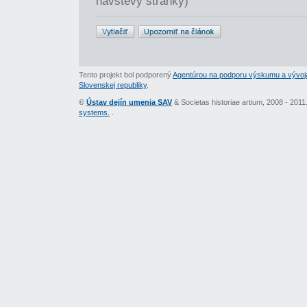
návštevy stránky)
Tento projekt bol podporený
Agentúrou na podporu výskumu a vývoj
Slovenskej republiky
.
©
Ústav dejín umenia SAV
& Societas historiae artium, 2008 - 201
systems.
.