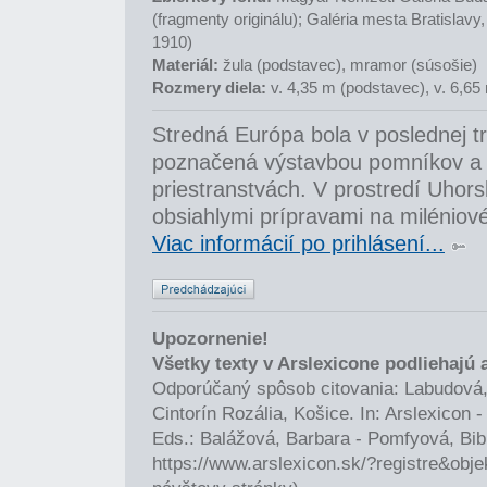
(fragmenty originálu); Galéria mesta Bratislavy,
1910)
Materiál:
žula (podstavec), mramor (súsošie)
Rozmery diela:
v. 4,35 m (podstavec), v. 6,65
Stredná Európa bola v poslednej tr
poznačená výstavbou pomníkov a 
priestranstvách. V prostredí Uhorsk
obsiahlymi prípravami na miléniové 
Viac informácií po prihlásení...
Upozornenie!
Všetky texty v Arslexicone podliehajú
Odporúčaný spôsob citovania: Labudová,
Cintorín Rozália, Košice. In: Arslexicon
Eds.: Balážová, Barbara - Pomfyová, Bib
https://www.arslexicon.sk/?registre&obj