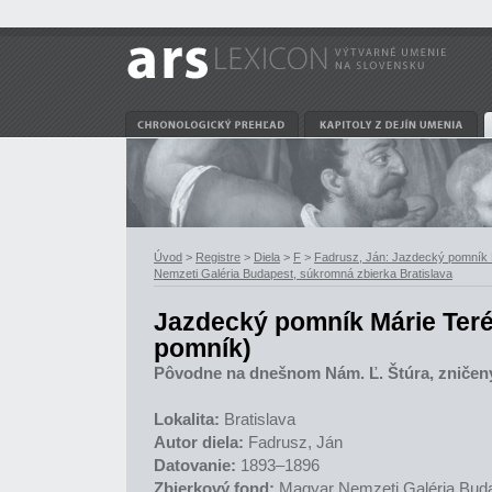
Úvod
>
Registre
>
Diela
>
F
>
Fadrusz, Ján: Jazdecký pomník 
Nemzeti Galéria Budapest, súkromná zbierka Bratislava
Jazdecký pomník Márie Ter
pomník)
Pôvodne na dnešnom Nám. Ľ. Štúra, zničený
Lokalita:
Bratislava
Autor diela:
Fadrusz, Ján
Datovanie:
1893–1896
Zbierkový fond:
Magyar Nemzeti Galéria Buda