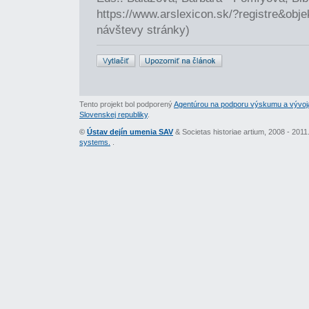
https://www.arslexicon.sk/?registre&obj
návštevy stránky)
Tento projekt bol podporený
Agentúrou na podporu výskumu a vývoj
Slovenskej republiky
.
©
Ústav dejín umenia SAV
& Societas historiae artium, 2008 - 201
systems.
.