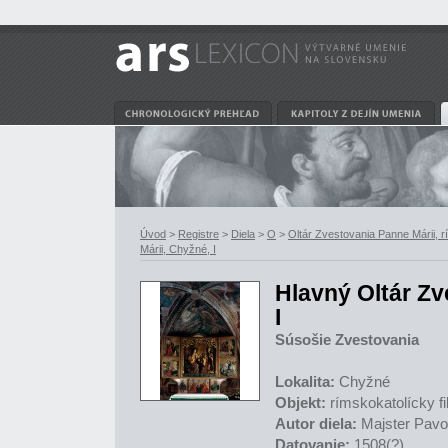
Úvod
>
Registre
>
Diela
>
O
>
Oltár Zvestovania Panne Márii, r
Márii, Chyžné, I
Hlavný Oltár Zv
I
Súsošie Zvestovania
Lokalita:
Chyžné
Objekt:
rímskokatolícky fi
Autor diela:
Majster Pavol
Datovanie:
1508(?)