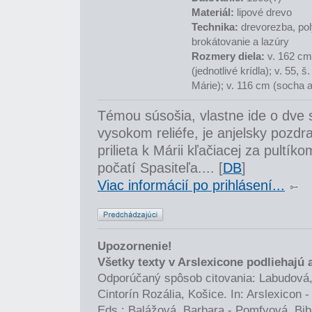
Materiál:
lipové drevo
Technika:
drevorezba, poly
brokátovanie a lazúry
Rozmery diela:
v. 162 cm,
(jednotlivé krídla); v. 55,
Márie); v. 116 cm (socha a
Témou súsošia, vlastne ide o dve
vysokom reliéfe, je anjelsky pozd
prilieta k Márii kľačiacej za pultí
počatí Spasiteľa.... [
DB
]
Viac informácií po prihlásení...
Upozornenie!
Všetky texty v Arslexicone podliehajú
Odporúčaný spôsob citovania: Labudová,
Cintorín Rozália, Košice. In: Arslexicon
Eds.: Balážová, Barbara - Pomfyová, Bib