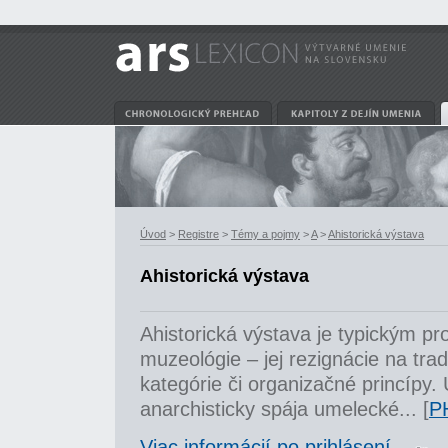
Úvod
>
Registre
>
Témy a pojmy
>
A
>
Ahistorická výstava
Ahistorická výstava
Ahistorická výstava je typickým p
muzeológie – jej rezignácie na trad
kategórie či organizačné princípy.
anarchisticky spája umelecké... [
P
Viac informácií po prihlásení...