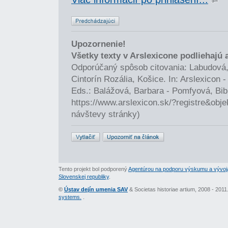
Upozornenie!
Všetky texty v Arslexicone podliehajú
Odporúčaný spôsob citovania: Labudová,
Cintorín Rozália, Košice. In: Arslexicon
Eds.: Balážová, Barbara - Pomfyová, Bib
https://www.arslexicon.sk/?registre&obj
návštevy stránky)
Tento projekt bol podporený
Agentúrou na podporu výskumu a vývoj
Slovenskej republiky
.
©
Ústav dejín umenia SAV
& Societas historiae artium, 2008 - 201
systems.
.