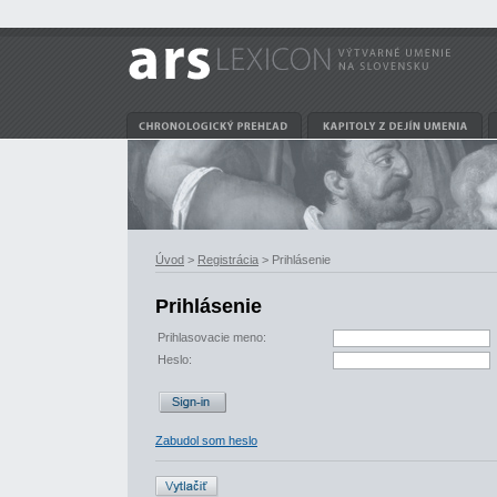
Úvod
>
Registrácia
> Prihlásenie
Prihlásenie
Prihlasovacie meno:
Heslo:
Zabudol som heslo