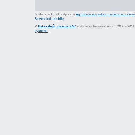
Tento projekt bol podporený
Agentúrou na podporu výskumu a vývoj
Slovenskej republiky
.
©
Ústav dejín umenia SAV
& Societas historiae artium, 2008 - 201
systems.
.