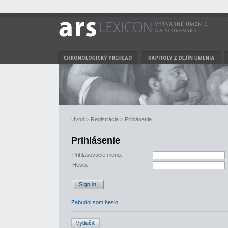
Úvod
>
Registrácia
> Prihlásenie
Prihlásenie
Prihlasovacie meno:
Heslo:
Zabudol som heslo