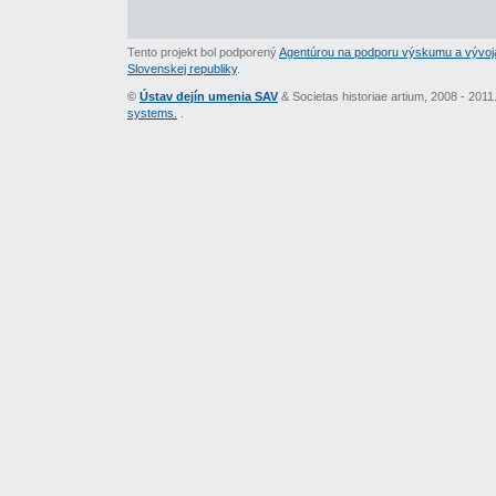
Tento projekt bol podporený
Agentúrou na podporu výskumu a vývoj
Slovenskej republiky
.
©
Ústav dejín umenia SAV
& Societas historiae artium, 2008 - 201
systems.
.