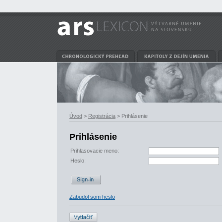
Úvod
>
Registrácia
> Prihlásenie
Prihlásenie
Prihlasovacie meno:
Heslo:
Zabudol som heslo