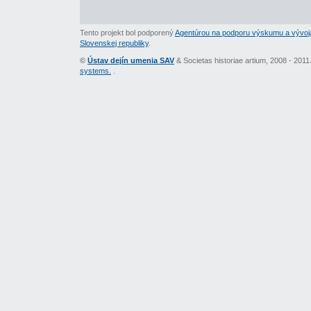
Tento projekt bol podporený
Agentúrou na podporu výskumu a vývoj
Slovenskej republiky
.
©
Ústav dejín umenia SAV
& Societas historiae artium, 2008 - 201
systems.
.