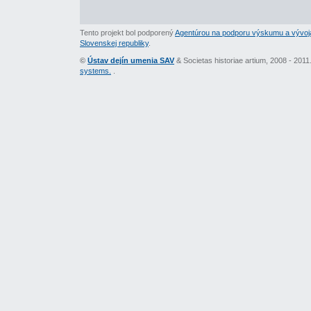
Tento projekt bol podporený
Agentúrou na podporu výskumu a vývoj
Slovenskej republiky
.
©
Ústav dejín umenia SAV
& Societas historiae artium, 2008 - 201
systems.
.