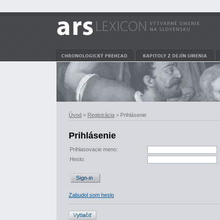
Úvod
>
Registrácia
> Prihlásenie
Prihlásenie
Prihlasovacie meno:
Heslo:
Zabudol som heslo