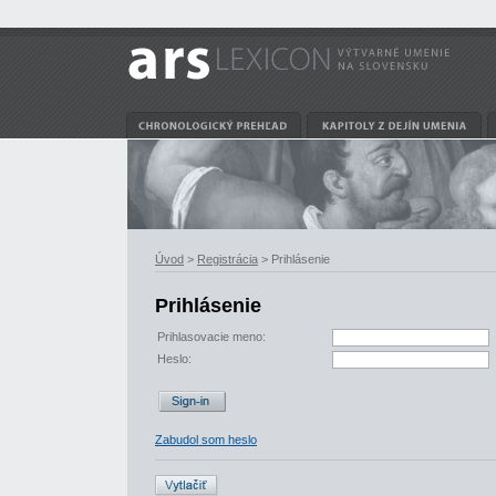
Úvod
>
Registrácia
> Prihlásenie
Prihlásenie
Prihlasovacie meno:
Heslo:
Zabudol som heslo