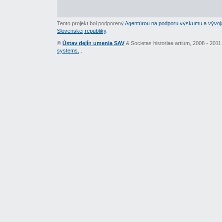
Tento projekt bol podporený
Agentúrou na podporu výskumu a vývoj
Slovenskej republiky
.
©
Ústav dejín umenia SAV
& Societas historiae artium, 2008 - 201
systems.
.