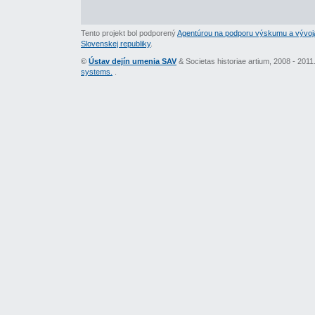
Tento projekt bol podporený
Agentúrou na podporu výskumu a vývoj
Slovenskej republiky
.
©
Ústav dejín umenia SAV
& Societas historiae artium, 2008 - 201
systems.
.