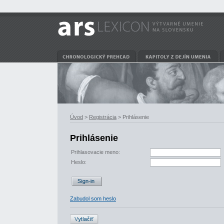
Úvod
>
Registrácia
> Prihlásenie
Prihlásenie
Prihlasovacie meno:
Heslo:
Zabudol som heslo