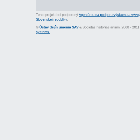
Tento projekt bol podporený
Agentúrou na podporu výskumu a vývoj
Slovenskej republiky
.
©
Ústav dejín umenia SAV
& Societas historiae artium, 2008 - 201
systems.
.