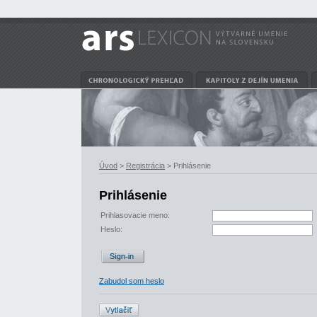
Úvod
>
Registrácia
> Prihlásenie
Prihlásenie
Prihlasovacie meno:
Heslo:
Zabudol som heslo