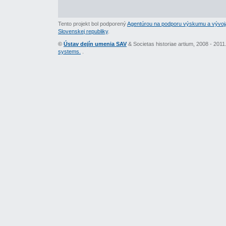
Tento projekt bol podporený
Agentúrou na podporu výskumu a vývoj
Slovenskej republiky
.
©
Ústav dejín umenia SAV
& Societas historiae artium, 2008 - 201
systems.
.