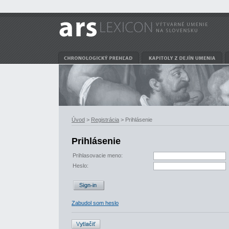
Úvod
>
Registrácia
> Prihlásenie
Prihlásenie
Prihlasovacie meno:
Heslo:
Zabudol som heslo