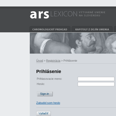
Úvod
>
Registrácia
> Prihlásenie
Prihlásenie
Prihlasovacie meno:
Heslo:
Zabudol som heslo