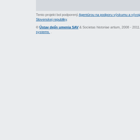
Tento projekt bol podporený
Agentúrou na podporu výskumu a vývoj
Slovenskej republiky
.
©
Ústav dejín umenia SAV
& Societas historiae artium, 2008 - 201
systems.
.