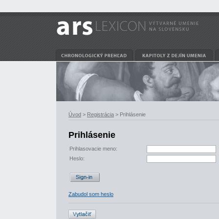
Úvod
>
Registrácia
> Prihlásenie
Prihlásenie
Prihlasovacie meno:
Heslo:
Zabudol som heslo