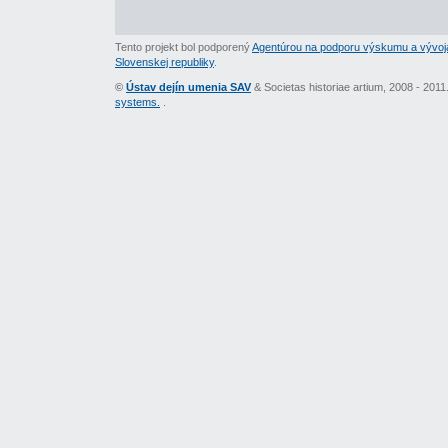
Tento projekt bol podporený
Agentúrou na podporu výskumu a vývoj
Slovenskej republiky
.
©
Ústav dejín umenia SAV
& Societas historiae artium, 2008 - 201
systems.
.