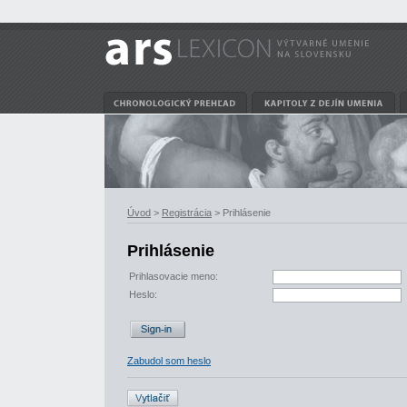
Úvod
>
Registrácia
> Prihlásenie
Prihlásenie
Prihlasovacie meno:
Heslo:
Zabudol som heslo