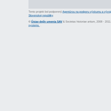
Tento projekt bol podporený
Agentúrou na podporu výskumu a vývoj
Slovenskej republiky
.
©
Ústav dejín umenia SAV
& Societas historiae artium, 2008 - 201
systems.
.