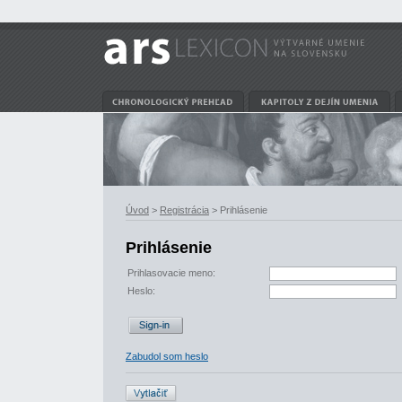
Úvod
>
Registrácia
> Prihlásenie
Prihlásenie
Prihlasovacie meno:
Heslo:
Zabudol som heslo