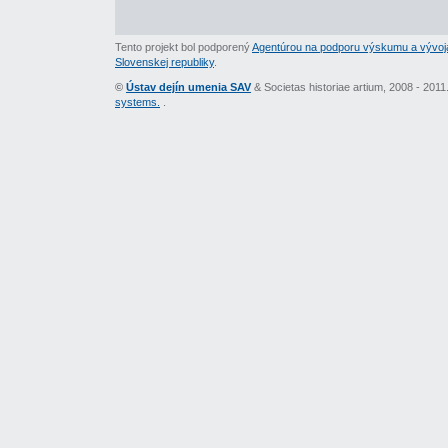
Tento projekt bol podporený
Agentúrou na podporu výskumu a vývoj
Slovenskej republiky
.
©
Ústav dejín umenia SAV
& Societas historiae artium, 2008 - 201
systems.
.