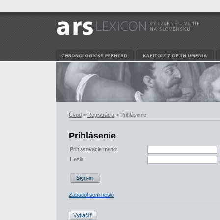
Úvod
>
Registrácia
> Prihlásenie
Prihlásenie
Prihlasovacie meno:
Heslo:
Zabudol som heslo