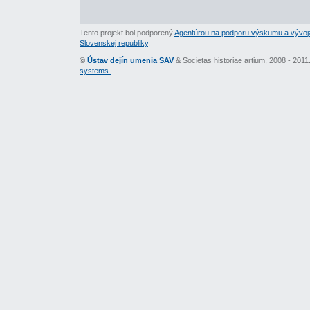
Tento projekt bol podporený
Agentúrou na podporu výskumu a vývoj
Slovenskej republiky
.
©
Ústav dejín umenia SAV
& Societas historiae artium, 2008 - 201
systems.
.