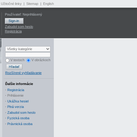
Užitočné linky
|
Sitemap
|
English
Používateľ: Neprihlásený
Zabudol som heslo
Registrácia
V textoch
V obrázkoch
Rozšírené vyhľadávanie
Ďalšie informácie
·
Registrácia
·
Prihlásenie
·
Ukážka hesiel
·
Plná verzia
·
Zabudol som heslo
·
Fyzická osoba
·
Právnická osoba