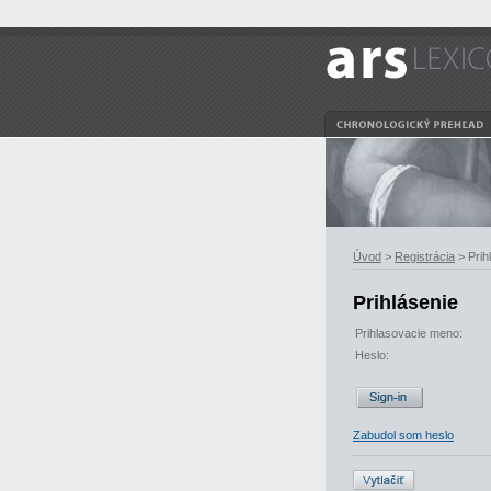
Úvod
>
Registrácia
> Prih
Prihlásenie
Prihlasovacie meno:
Heslo:
Zabudol som heslo