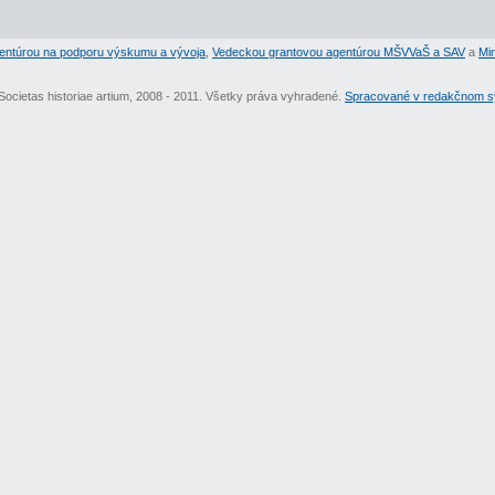
entúrou na podporu výskumu a vývoja
,
Vedeckou grantovou agentúrou MŠVVaŠ a SAV
a
Min
Societas historiae artium, 2008 - 2011. Všetky práva vyhradené.
Spracované v redakčnom sy