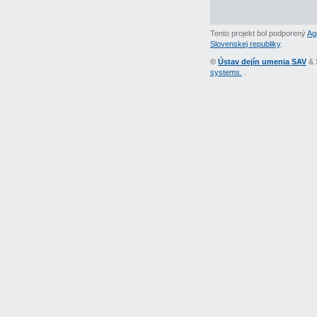
Tento projekt bol podporený
Ag
Slovenskej republiky
.
©
Ústav dejín umenia SAV
& 
systems.
.